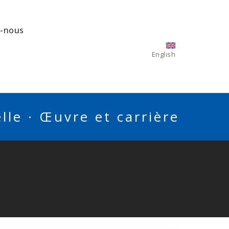
z-nous
English
le · Œuvre et carrière