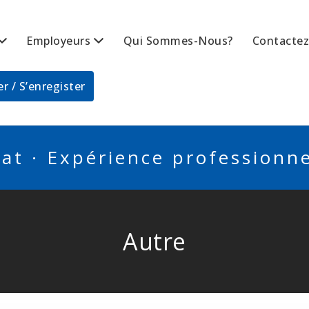
Employeurs
Qui Sommes-Nous?
Contacte
BSCANADA
r / S’enregister
at · Expérience professionnel
Autre