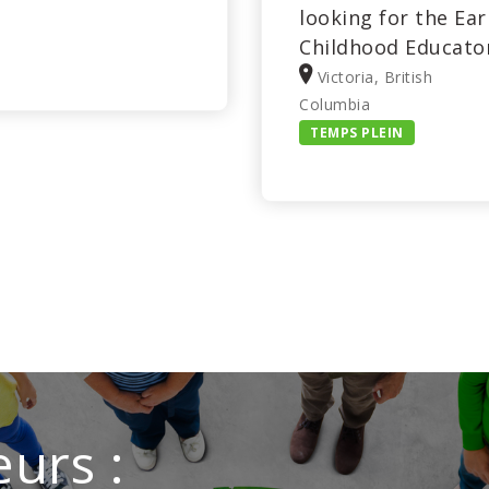
looking for the Ear
Childhood Educato
Victoria, British
Columbia
TEMPS PLEIN
urs :