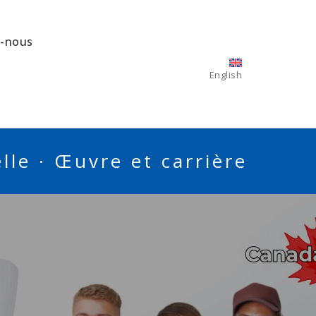
z-nous
English
le · Œuvre et carrière