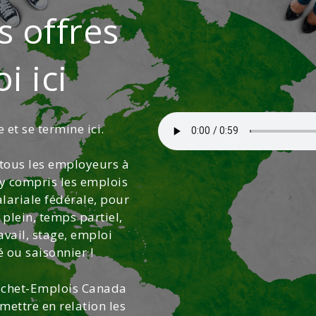
s offres
i ici
et se termine ici.
tous les employeurs à
 y compris les emplois
lariale fédérale, pour
 plein, temps partiel,
avail, stage, emploi
 ou saisonnier !
chet-Emplois Canada
ettre en relation les