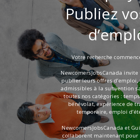
Publiez vo
d’emplo
Votre recherche commence 
NewcomersJobsCanada invite 
publier leurs offres d’emploi,
admissibles à la subvention sa
toutes nos catégories : temps
bénévolat, expérience de tr
temporaire, emploi d’été
NewcomersJobsCanada et Gui
collaborent maintenant pour m