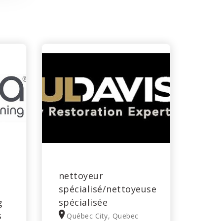
nettoyeur
spécialisé/nettoyeuse
g
spécialisée
s
Québec City, Quebec