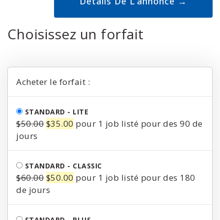
Choisissez un forfait
Acheter le forfait :
STANDARD - LITE
Le
Le
$
50.00
$
35.00
pour 1 job listé pour des 90 de
prix
prix
jours
initial
actuel
était :
est :
STANDARD - CLASSIC
$50.00.
$35.00.
Le
Le
$
60.00
$
50.00
pour 1 job listé pour des 180
prix
prix
de jours
initial
actuel
était :
est :
STANDARD - PLUS