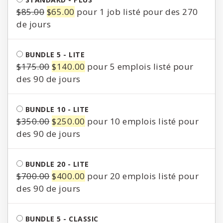
$60.00.
$50.00.
Le
Le
$
85.00
$
65.00
pour 1 job listé pour des 270
prix
prix
de jours
initial
actuel
était :
est :
BUNDLE 5 - LITE
$85.00.
$65.00.
Le
Le
$
175.00
$
140.00
pour 5 emplois listé pour
prix
prix
des 90 de jours
initial
actuel
était :
est :
BUNDLE 10 - LITE
$175.00.
$140.00.
Le
Le
$
350.00
$
250.00
pour 10 emplois listé pour
prix
prix
des 90 de jours
initial
actuel
était :
est :
BUNDLE 20 - LITE
$350.00.
$250.00.
Le
Le
$
700.00
$
400.00
pour 20 emplois listé pour
prix
prix
des 90 de jours
initial
actuel
était :
est :
BUNDLE 5 - CLASSIC