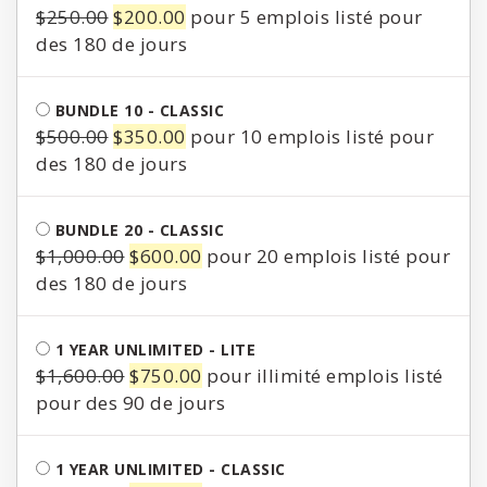
$700.00.
$400.00.
Le
Le
$
250.00
$
200.00
pour 5 emplois listé pour
prix
prix
des 180 de jours
initial
actuel
était :
est :
BUNDLE 10 - CLASSIC
$250.00.
$200.00.
Le
Le
$
500.00
$
350.00
pour 10 emplois listé pour
prix
prix
des 180 de jours
initial
actuel
était :
est :
BUNDLE 20 - CLASSIC
$500.00.
$350.00.
Le
Le
$
1,000.00
$
600.00
pour 20 emplois listé pour
prix
prix
des 180 de jours
initial
actuel
était :
est :
1 YEAR UNLIMITED - LITE
$1,000.00.
$600.00.
Le
Le
$
1,600.00
$
750.00
pour illimité emplois listé
prix
prix
pour des 90 de jours
initial
actuel
était :
est :
1 YEAR UNLIMITED - CLASSIC
$1,600.00.
$750.00.