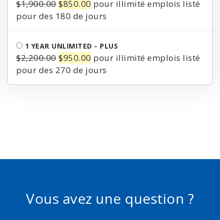
Le
Le
$
1,900.00
$
850.00
pour illimité emplois listé
prix
prix
pour des 180 de jours
initial
actuel
était :
est :
1 YEAR UNLIMITED - PLUS
$1,900.00.
$850.00.
Le
Le
$
2,200.00
$
950.00
pour illimité emplois listé
prix
prix
pour des 270 de jours
initial
actuel
était :
est :
$2,200.00.
$950.00.
Vous avez une question ?