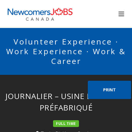
NEWCOMERSJOBSCA
Me
Volunteer Experience ·
Work Experience · Work &
Career
PRINT
JOURNALIER – USINE DE BÉTON
PRÉFABRIQUÉ
FULL TIME