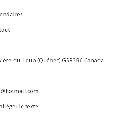
ondaires
tout
Rivière-du-Loup (Québec) G5R3B6 Canada
26@hotmail.com
lléger le texte.