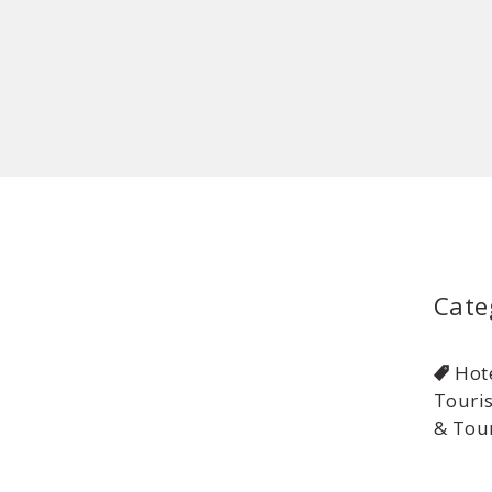
Cate
Hote
Touri
& Tou