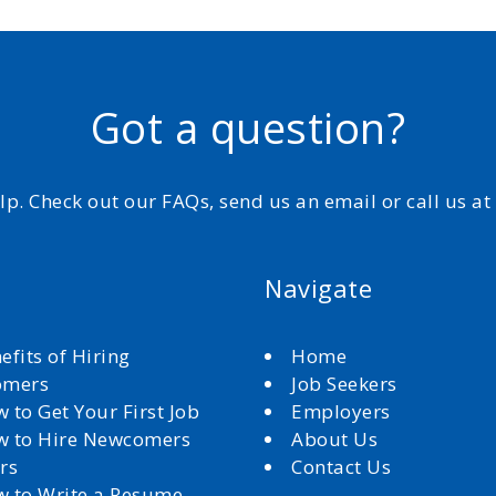
Got a question?
elp. Check out our FAQs, send us an email or call us a
Navigate
efits of Hiring
Home
omers
Job Seekers
 to Get Your First Job
Employers
 to Hire Newcomers
About Us
rs
Contact Us
 to Write a Resume