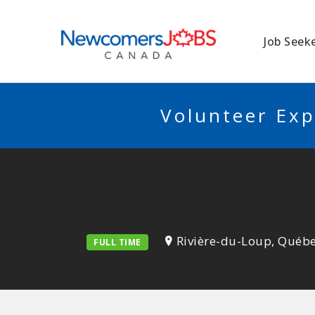
NEWCOMERSJO
Job Seek
Volunteer Exp
Rivière-du-Loup, Québ
FULL TIME