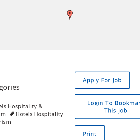
gories
Login To Bookma
ls Hospitality &
This Job
sm
Hotels Hospitality
rism
Print