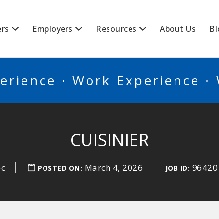
BSCANADA
ers
Employers
Resources
About Us
Bl
erience · Work Experience ·
CUISINIER
ec
March 4, 2026
96420
POSTED ON:
JOB ID: