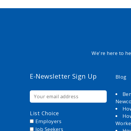
We're here to h
E-Newsletter Sign Up
Blog
Ben
Newc
How
List Choice
How
Employers
Worke
Job Seekers
How