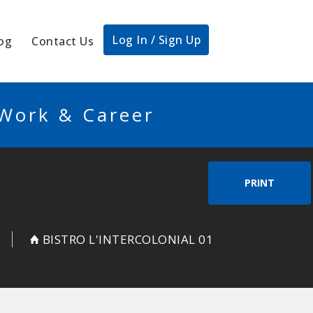
Log In / Sign Up
og
Contact Us
 Work & Career
PRINT
BISTRO L'INTERCOLONIAL 01