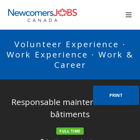
NEWCOMERSJOBSCA
Me
Volunteer Experience ·
Work Experience · Work &
Career
PRINT
Responsable maintenance des
bâtiments
FULL TIME