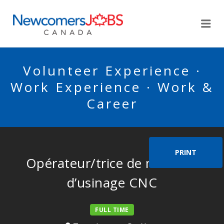
NEWCOMERSJOBSCA
Me
Volunteer Experience ·
Work Experience · Work &
Career
PRINT
Opérateur/trice de machine
d’usinage CNC
FULL TIME