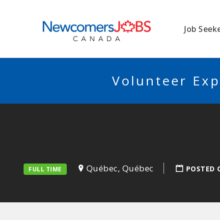
NEWCOMERSJO
Job Seek
Volunteer Exp
Québec, Québec
POSTED 
FULL TIME