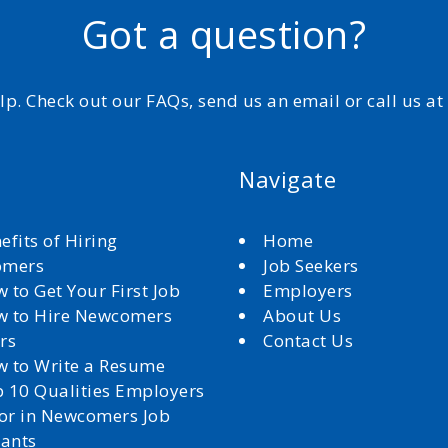
Got a question?
elp. Check out our FAQs, send us an email or call us a
Navigate
efits of Hiring
Home
omers
Job Seekers
 to Get Your First Job
Employers
 to Hire Newcomers
About Us
rs
Contact Us
 to Write a Resume
 10 Qualities Employers
for in Newcomers Job
cants