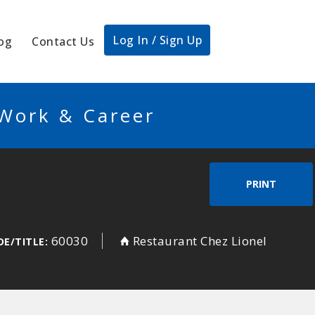
Log In / Sign Up
og
Contact Us
 Work & Career
PRINT
60030
Restaurant Chez Lionel
DE/TITLE: