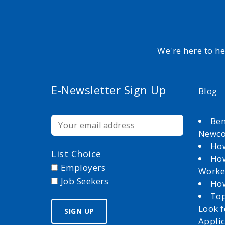
We're here to h
E-Newsletter Sign Up
Blog
Ben
Newc
How
List Choice
How
Employers
Worke
Job Seekers
How
Top
Look 
Appli