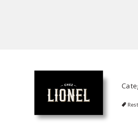
Cate
Res