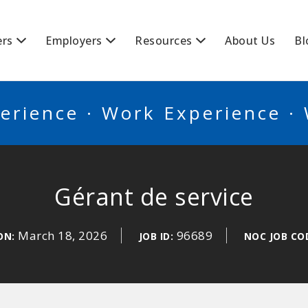
BSCANADA
ers
Employers
Resources
About Us
Bl
erience · Work Experience ·
Gérant de service
March 18, 2026
96689
ON:
JOB ID:
NOC JOB CO