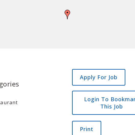
gories
Login To Bookma
taurant
This Job
Print