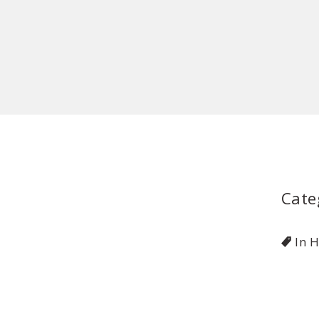
Cate
In 