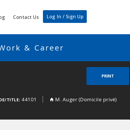
Log In / Sign Up
og
Contact Us
 Work & Career
PRINT
44101
M. Auger (Domicile privé)
DE/TITLE: