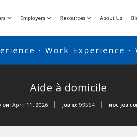
BSCANADA
ers
Employers
Resources
About Us
Bl
erience · Work Experience ·
Aide à domicile
April 11, 2026
99554
D ON:
JOB ID:
NOC JOB CO