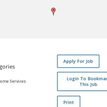
gories
Login To Bookma
Home Services
This Job
Print