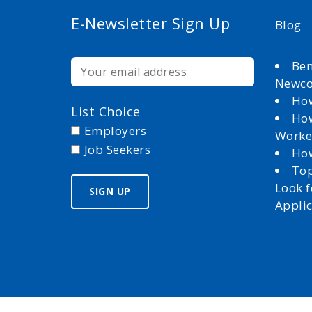
E-Newsletter Sign Up
Blog
Ben
Newc
How
List Choice
How
Employers
Worke
Job Seekers
How
Top
Look 
Appli