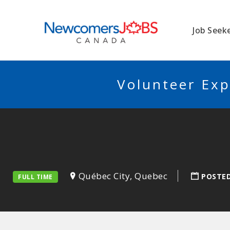
NEWCOMERSJO
Job Seek
Volunteer Exp
Québec City, Quebec
POSTE
FULL TIME